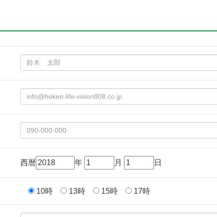
西暦
年
月
日
10時
13時
15時
17時